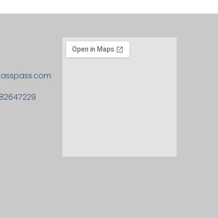
asspass.com
782647229