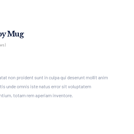
by Mug
ws)
at non proident sunt in culpa qui deserunt mollit anim
atis unde omnis iste natus error sit voluptatem
tium, totam rem aperiam inventore.