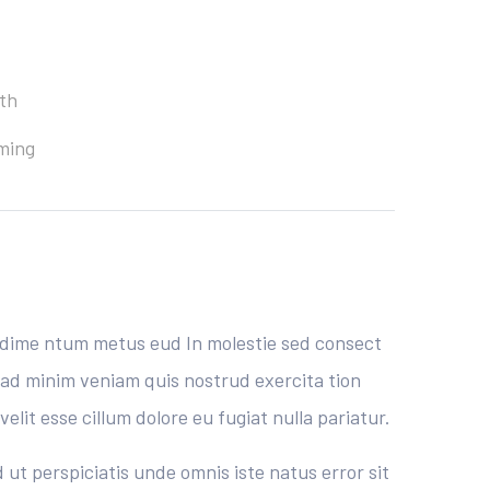
th
ming
ondime ntum metus eud In molestie sed consect
m ad minim veniam quis nostrud exercita tion
elit esse cillum dolore eu fugiat nulla pariatur.
ut perspiciatis unde omnis iste natus error sit