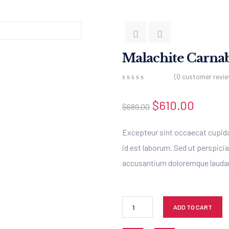
Malachite Carna
(
0
customer revie
0
5
0
out
$
610.00
$
689.00
of
based
on
Excepteur sint occaecat cupidat
customer
ratings
id est laborum. Sed ut perspici
accusantium doloremque laudan
ADD TO CART