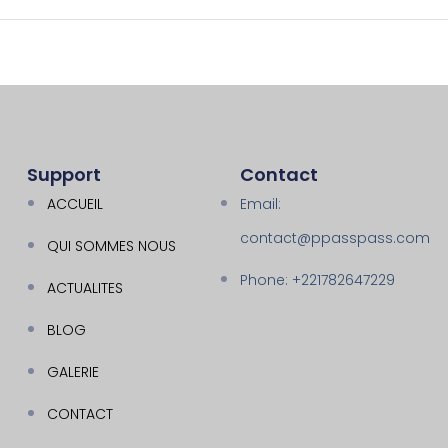
Support
Contact
ACCUEIL
Email:
contact@ppasspass.com
QUI SOMMES NOUS
Phone: +221782647229
ACTUALITES
BLOG
GALERIE
CONTACT